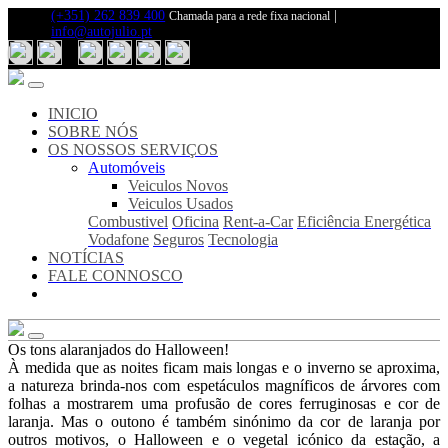
(+351) 262 839 400
|
Chamada para a rede fixa nacional
info@autojulio.pt
Inicio
Sobre
Nós
Notícias
INICIO
Fale
SOBRE NÓS
Connosco
OS NOSSOS SERVIÇOS
Automóveis
Os
Veiculos Novos
Nosso
Veiculos Usados
Serviços
Combustivel
Oficina
Rent-a-Car
Eficiência Energética
Veiculos
Vodafone
Seguros
Tecnologia
Novos
NOTÍCIAS
Veiculos
FALE CONNOSCO
Usados
Combustivel
Oficina
Rent-
Os tons alaranjados do Halloween!
a-
À medida que as noites ficam mais longas e o inverno se aproxima,
Car
a natureza brinda-nos com espetáculos magníficos de árvores com
Eficiência
folhas a mostrarem uma profusão de cores ferruginosas e cor de
Energética
laranja. Mas o outono é também sinónimo da cor de laranja por
Vodafone
outros motivos, o Halloween e o vegetal icónico da estação, a