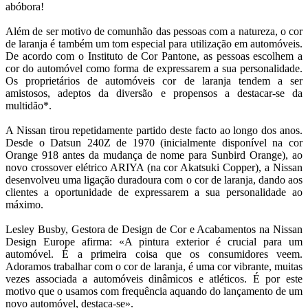
Seguros
abóbora!
Tecnologia
Além de ser motivo de comunhão das pessoas com a natureza, o cor
de laranja é também um tom especial para utilização em automóveis.
De acordo com o Instituto de Cor Pantone, as pessoas escolhem a
cor do automóvel como forma de expressarem a sua personalidade.
Os proprietários de automóveis cor de laranja tendem a ser
amistosos, adeptos da diversão e propensos a destacar-se da
multidão*.
A Nissan tirou repetidamente partido deste facto ao longo dos anos.
Desde o Datsun 240Z de 1970 (inicialmente disponível na cor
Orange 918 antes da mudança de nome para Sunbird Orange), ao
novo crossover elétrico ARIYA (na cor Akatsuki Copper), a Nissan
desenvolveu uma ligação duradoura com o cor de laranja, dando aos
clientes a oportunidade de expressarem a sua personalidade ao
máximo.
Lesley Busby, Gestora de Design de Cor e Acabamentos na Nissan
Design Europe afirma: «A pintura exterior é crucial para um
automóvel. É a primeira coisa que os consumidores veem.
Adoramos trabalhar com o cor de laranja, é uma cor vibrante, muitas
vezes associada a automóveis dinâmicos e atléticos. É por este
motivo que o usamos com frequência aquando do lançamento de um
novo automóvel, destaca-se».