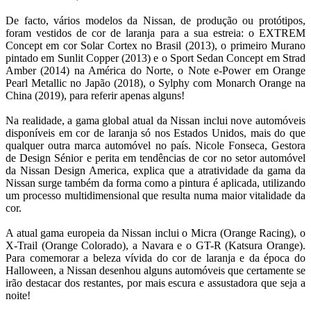
De facto, vários modelos da Nissan, de produção ou protótipos,
foram vestidos de cor de laranja para a sua estreia: o EXTREM
Concept em cor Solar Cortex no Brasil (2013), o primeiro Murano
pintado em Sunlit Copper (2013) e o Sport Sedan Concept em Strad
Amber (2014) na América do Norte, o Note e-Power em Orange
Pearl Metallic no Japão (2018), o Sylphy com Monarch Orange na
China (2019), para referir apenas alguns!
Na realidade, a gama global atual da Nissan inclui nove automóveis
disponíveis em cor de laranja só nos Estados Unidos, mais do que
qualquer outra marca automóvel no país. Nicole Fonseca, Gestora
de Design Sénior e perita em tendências de cor no setor automóvel
da Nissan Design America, explica que a atratividade da gama da
Nissan surge também da forma como a pintura é aplicada, utilizando
um processo multidimensional que resulta numa maior vitalidade da
cor.
A atual gama europeia da Nissan inclui o Micra (Orange Racing), o
X-Trail (Orange Colorado), a Navara e o GT-R (Katsura Orange).
Para comemorar a beleza vívida do cor de laranja e da época do
Halloween, a Nissan desenhou alguns automóveis que certamente se
irão destacar dos restantes, por mais escura e assustadora que seja a
noite!