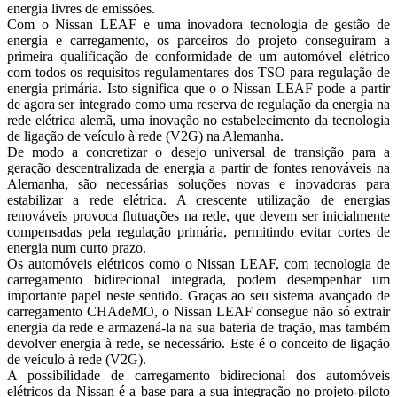
Seguros
energia livres de emissões.
Tecnologia
Com o Nissan LEAF e uma inovadora tecnologia de gestão de
energia e carregamento, os parceiros do projeto conseguiram a
primeira qualificação de conformidade de um automóvel elétrico
com todos os requisitos regulamentares dos TSO para regulação de
energia primária. Isto significa que o o Nissan LEAF pode a partir
de agora ser integrado como uma reserva de regulação da energia na
rede elétrica alemã, uma inovação no estabelecimento da tecnologia
de ligação de veículo à rede (V2G) na Alemanha.
De modo a concretizar o desejo universal de transição para a
geração descentralizada de energia a partir de fontes renováveis na
Alemanha, são necessárias soluções novas e inovadoras para
estabilizar a rede elétrica. A crescente utilização de energias
renováveis provoca flutuações na rede, que devem ser inicialmente
compensadas pela regulação primária, permitindo evitar cortes de
energia num curto prazo.
Os automóveis elétricos como o Nissan LEAF, com tecnologia de
carregamento bidirecional integrada, podem desempenhar um
importante papel neste sentido. Graças ao seu sistema avançado de
carregamento CHAdeMO, o Nissan LEAF consegue não só extrair
energia da rede e armazená-la na sua bateria de tração, mas também
devolver energia à rede, se necessário. Este é o conceito de ligação
de veículo à rede (V2G).
A possibilidade de carregamento bidirecional dos automóveis
elétricos da Nissan é a base para a sua integração no projeto-piloto