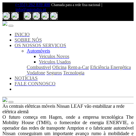
(+351) 262 839 400
|
Chamada para a rede fixa nacional
info@autojulio.pt
Inicio
Sobre
Nós
Notícias
INICIO
Fale
SOBRE NÓS
Connosco
OS NOSSOS SERVIÇOS
Automóveis
Os
Veiculos Novos
Nosso
Veiculos Usados
Serviços
Combustivel
Oficina
Rent-a-Car
Eficiência Energética
Veiculos
Vodafone
Seguros
Tecnologia
Novos
NOTÍCIAS
Veiculos
FALE CONNOSCO
Usados
Combustivel
Oficina
Rent-
As centrais elétricas móveis Nissan LEAF vão estabilizar a rede
a-
elétrica alemã
Car
O futuro começa em Hagen, onde a empresa tecnológica The
Eficiência
Mobility House (TMH), o fornecedor de energia ENERVIE, o
Energética
operador das redes de transporte Amprion e o fabricante automóvel
Vodafone
Nissan conseguiram um importante avanço rumo à mobilidade e