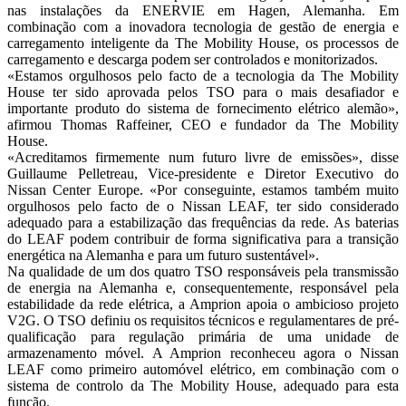
nas instalações da ENERVIE em Hagen, Alemanha. Em
combinação com a inovadora tecnologia de gestão de energia e
carregamento inteligente da The Mobility House, os processos de
carregamento e descarga podem ser controlados e monitorizados.
«Estamos orgulhosos pelo facto de a tecnologia da The Mobility
House ter sido aprovada pelos TSO para o mais desafiador e
importante produto do sistema de fornecimento elétrico alemão»,
afirmou Thomas Raffeiner, CEO e fundador da The Mobility
House.
«Acreditamos firmemente num futuro livre de emissões», disse
Guillaume Pelletreau, Vice-presidente e Diretor Executivo do
Nissan Center Europe. «Por conseguinte, estamos também muito
orgulhosos pelo facto de o Nissan LEAF, ter sido considerado
adequado para a estabilização das frequências da rede. As baterias
do LEAF podem contribuir de forma significativa para a transição
energética na Alemanha e para um futuro sustentável».
Na qualidade de um dos quatro TSO responsáveis pela transmissão
de energia na Alemanha e, consequentemente, responsável pela
estabilidade da rede elétrica, a Amprion apoia o ambicioso projeto
V2G. O TSO definiu os requisitos técnicos e regulamentares de pré-
qualificação para regulação primária de uma unidade de
armazenamento móvel. A Amprion reconheceu agora o Nissan
LEAF como primeiro automóvel elétrico, em combinação com o
sistema de controlo da The Mobility House, adequado para esta
função.