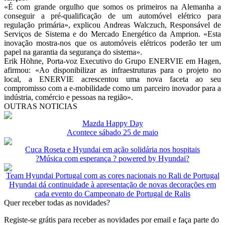
«É com grande orgulho que somos os primeiros na Alemanha a
conseguir a pré-qualificação de um automóvel elétrico para
regulação primária», explicou Andreas Walczuch, Responsável de
Serviços de Sistema e do Mercado Energético da Amprion. «Esta
inovação mostra-nos que os automóveis elétricos poderão ter um
papel na garantia da segurança do sistema».
Erik Höhne, Porta-voz Executivo do Grupo ENERVIE em Hagen,
afirmou: «Ao disponibilizar as infraestruturas para o projeto no
local, a ENERVIE acrescentou uma nova faceta ao seu
compromisso com a e-mobilidade como um parceiro inovador para a
indústria, comércio e pessoas na região».
OUTRAS NOTICIAS
Mazda Happy Day
Acontece sábado 25 de maio
Cuca Roseta e Hyundai em ação solidária nos hospitais
?Música com esperança ? powered by Hyundai?
Team Hyundai Portugal com as cores nacionais no Rali de Portugal
Hyundai dá continuidade à apresentação de novas decorações em
cada evento do Campeonato de Portugal de Ralis
Quer receber todas as novidades?
Registe-se grátis para receber as novidades por email e faça parte do