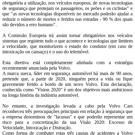
Seguros
obrigatória a utilização, nos veículos europeus, de novas tecnologias
Tecnologia
de segurança que protejam os passageiros, os peões e os ciclistas" e
que "as novas tecnologias disponíveis no mercado poderão ajudar a
reduzir o número de mortos e feridos nas estradas - 90 % dos quais
são devidos a erro humano".
A Comissão Europeia irá assim tornar obrigatórios nos veículos
sistemas que registem tudo o que acontece e tecnologias que limitem
a velocidade, que monitorizem o estado do condutor (em caso de
intoxicação ou cansaço) e o uso do telemóvel.
Esta diretiva está completamente alinhada com a estratégia
recentemente anunciada pela Volvo.
A marca sueca, líder em segurança automóvel há mais de 90 anos,
pretende que, a partir de 2020, ninguém perca a vida ou fique
gravemente ferido a bordo de um novo Volvo. Esta declaração,
conhecida como "Vision 2020" é um dos objetivos mais ambiciosos
na longa história da indústria automóvel.
No entanto, a investigação levada a cabo pela Volvo Cars
reconheceu três preocupações principais em relação à segurança que
a empresa denominou de "lacunas" e que poderão representar um
risco para a concretização da sua Visão 2020: Excesso de
Velocidade, Intoxicação e Distração.
Como forma de combater estas três causas de acidentes a Volvo