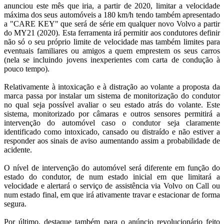
anunciou este mês que iria, a partir de 2020, limitar a velocidade
máxima dos seus automóveis a 180 km/h tendo também apresentado
a "CARE KEY" que será de série em qualquer novo Volvo a partir
do MY21 (2020). Esta ferramenta irá permitir aos condutores definir
não só o seu próprio limite de velocidade mas também limites para
eventuais familiares ou amigos a quem emprestem os seus carros
(nela se incluindo jovens inexperientes com carta de condução à
pouco tempo).
Relativamente à intoxicação e à distração ao volante a proposta da
marca passa por instalar um sistema de monitorização do condutor
no qual seja possível avaliar o seu estado atrás do volante. Este
sistema, monitorizado por câmaras e outros sensores permitirá a
intervenção do automóvel caso o condutor seja claramente
identificado como intoxicado, cansado ou distraído e não estiver a
responder aos sinais de aviso aumentando assim a probabilidade de
acidente.
O nível de intervenção do automóvel será diferente em função do
estado do condutor, de num estado inicial em que limitará a
velocidade e alertará o serviço de assistência via Volvo on Call ou
num estado final, em que irá ativamente travar e estacionar de forma
segura.
Por último, destaque também para o anúncio revolucionário feito