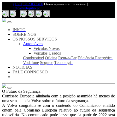
(+351) 262 839 400
|
Chamada para a rede fixa nacional
info@autojulio.pt
Inicio
Sobre
Nós
Notícias
INICIO
Fale
SOBRE NÓS
Connosco
OS NOSSOS SERVIÇOS
Automóveis
Os
Veiculos Novos
Nosso
Veiculos Usados
Serviços
Combustivel
Oficina
Rent-a-Car
Eficiência Energética
Veiculos
Vodafone
Seguros
Tecnologia
Novos
NOTÍCIAS
Veiculos
FALE CONNOSCO
Usados
Combustivel
Oficina
Rent-
O Futuro da Segurança
a-
Comissão Europeia alinhada com a posição assumida há menos de
Car
uma semana pela Volvo sobre o futuro da segurança.
Eficiência
A Volvo congratula-se com o conteúdo do Comunicado emitido
Energética
ontem pela Comissão Europeia relativo ao futuro da segurança
Vodafone
rodoviária. No comunicado pode ler-se que "a partir de 2022 será