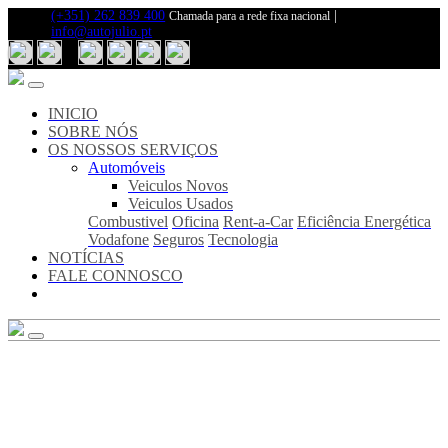
(+351) 262 839 400
|
Chamada para a rede fixa nacional
info@autojulio.pt
Inicio
Sobre
Nós
Notícias
INICIO
Fale
SOBRE NÓS
Connosco
OS NOSSOS SERVIÇOS
Automóveis
Os
Veiculos Novos
Nosso
Veiculos Usados
Serviços
Combustivel
Oficina
Rent-a-Car
Eficiência Energética
Veiculos
Vodafone
Seguros
Tecnologia
Novos
NOTÍCIAS
Veiculos
FALE CONNOSCO
Usados
Combustivel
Oficina
Rent-
a-
Car
Eficiência
Energética
Vodafone