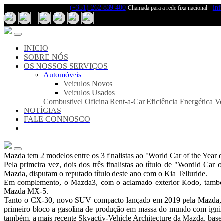
(+351) 262 839 400
|
in
Chamada para a rede fixa nacional
Inicio
Sobre
Nós
INICIO
Notícias
SOBRE NÓS
Fale
OS NOSSOS SERVIÇOS
Connosco
Automóveis
Veiculos Novos
Os
Veiculos Usados
Nosso
Combustivel
Oficina
Rent-a-Car
Eficiência Energética
V
Serviços
NOTÍCIAS
Veiculos
FALE CONNOSCO
Novos
Veiculos
Usados
Combustivel
Mazda tem 2 modelos entre os 3 finalistas ao "World Car of the Year
Oficina
Pela primeira vez, dois dos três finalistas ao título de "Wordld
Rent-
Mazda, disputam o reputado título deste ano com o Kia Telluride.
a-
Em complemento, o Mazda3, com o aclamado exterior Kodo, também e
Car
Mazda MX-5.
Eficiência
Tanto o CX-30, novo SUV compacto lançado em 2019 pela Mazda, c
Energética
primeiro bloco a gasolina de produção em massa do mundo com igniçã
Vodafone
também, a mais recente Skyactiv-Vehicle Architecture da Mazda, base