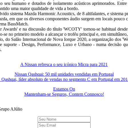
o seu humano e dotados de isolamento acústicos aprimorados. Entre o
rantido uma maior qualidade de vida a bordo.
vido sistema Mazda Harmonic Acoustics, de 8 altifalantes, e sistema p
Mazda, em que os diversos componentes áudio surgem em locais pouco c
istema BassMatch.
 Awards' e na discussão do título 'WCOTY' tornou-se habitual desde
se no primeiro modelo a alcançar o troféu principal e, em simultâneo, 
do, do Salão Internacional de Nova Iorque 2020, a organização dos 'W
de suporte - Design, Performance, Luxo e Urbano - numa decisão que
s.
A Nissan refresca o seu icónico Micra para 2021
Nissan Qashqai: 50 mil unidades vendidas em Portugal
 Qashqai, líder absoluto de vendas no segmento C em Portugal em 201
Estamos On
Mantenham-se Seguros, Contem Connosco!
 Grupo AJúlio