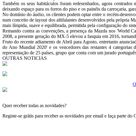
Seguros
Também os seus habitáculos foram redesenhados, agora centrados n
Tecnologia
deixando espaço para os forros do piso e os painéis da carroçaria, ga
No domínio do áudio, os clientes podem optar entre o recém-desenvol
num conceito de layout dos altifalantes desenvolvidos pela própria 
mais límpida, suave e equilibrada, permitida pela configuração do s
Remando contra as convenções, a presença da Mazda nos 'World Car
2008, a presente geração do MX-5 elevou a fasquia em 2016, tornando-
Fruto do recente adiamento de Abril para Agosto, entretanto anuncia
do Ano Mundial 2020' e os vencedores das restantes 4 categorias 
representação de 25 países, grupo que conta com um jurado portuguê
OUTRAS NOTICIAS
O
Quer receber todas as novidades?
Registe-se grátis para receber as novidades por email e faça parte do