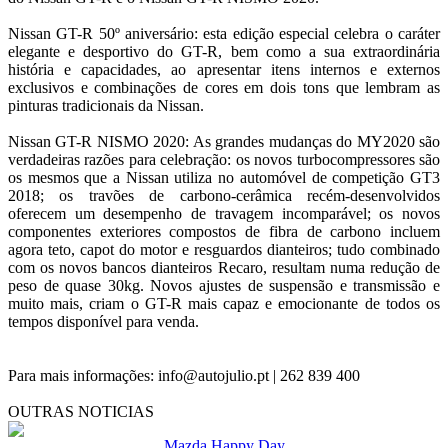
Nissan GT-R 50º aniversário: esta edição especial celebra o caráter
elegante e desportivo do GT-R, bem como a sua extraordinária
história e capacidades, ao apresentar itens internos e externos
exclusivos e combinações de cores em dois tons que lembram as
pinturas tradicionais da Nissan.
Nissan GT-R NISMO 2020: As grandes mudanças do MY2020 são
verdadeiras razões para celebração: os novos turbocompressores são
os mesmos que a Nissan utiliza no automóvel de competição GT3
2018; os travões de carbono-cerâmica recém-desenvolvidos
oferecem um desempenho de travagem incomparável; os novos
componentes exteriores compostos de fibra de carbono incluem
agora teto, capot do motor e resguardos dianteiros; tudo combinado
com os novos bancos dianteiros Recaro, resultam numa redução de
peso de quase 30kg. Novos ajustes de suspensão e transmissão e
muito mais, criam o GT-R mais capaz e emocionante de todos os
tempos disponível para venda.
Para mais informações: info@autojulio.pt | 262 839 400
OUTRAS NOTICIAS
Mazda Happy Day