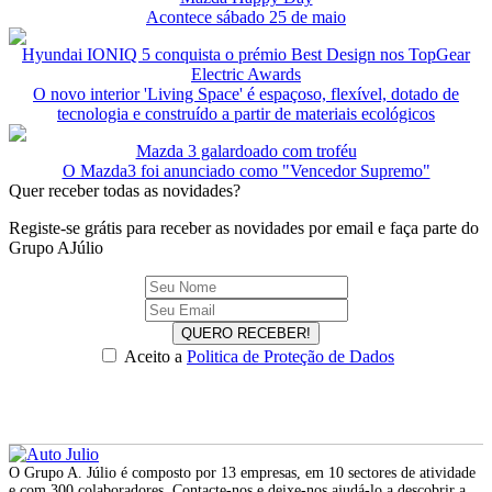
Acontece sábado 25 de maio
Hyundai IONIQ 5 conquista o prémio Best Design nos TopGear
Electric Awards
O novo interior 'Living Space' é espaçoso, flexível, dotado de
tecnologia e construído a partir de materiais ecológicos
Mazda 3 galardoado com troféu
O Mazda3 foi anunciado como "Vencedor Supremo"
Quer receber todas as novidades?
Registe-se grátis para receber as novidades por email e faça parte do
Grupo AJúlio
QUERO RECEBER!
Aceito a
Politica de Proteção de Dados
O Grupo A. Júlio é composto por 13 empresas, em 10 sectores de atividade
e com 300 colaboradores. Contacte-nos e deixe-nos ajudá-lo a descobrir a