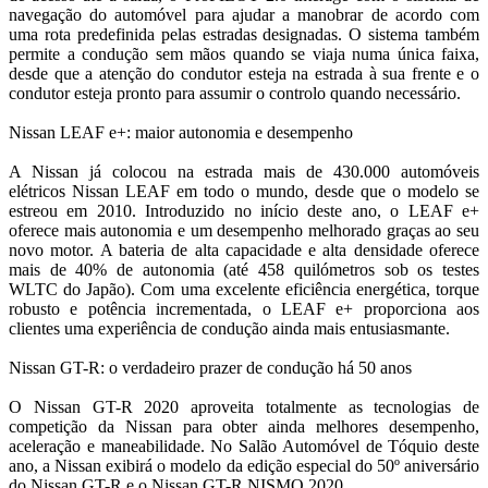
navegação do automóvel para ajudar a manobrar de acordo com
uma rota predefinida pelas estradas designadas. O sistema também
permite a condução sem mãos quando se viaja numa única faixa,
desde que a atenção do condutor esteja na estrada à sua frente e o
condutor esteja pronto para assumir o controlo quando necessário.
Nissan LEAF e+: maior autonomia e desempenho
A Nissan já colocou na estrada mais de 430.000 automóveis
elétricos Nissan LEAF em todo o mundo, desde que o modelo se
estreou em 2010. Introduzido no início deste ano, o LEAF e+
oferece mais autonomia e um desempenho melhorado graças ao seu
novo motor. A bateria de alta capacidade e alta densidade oferece
mais de 40% de autonomia (até 458 quilómetros sob os testes
WLTC do Japão). Com uma excelente eficiência energética, torque
robusto e potência incrementada, o LEAF e+ proporciona aos
clientes uma experiência de condução ainda mais entusiasmante.
Nissan GT-R: o verdadeiro prazer de condução há 50 anos
O Nissan GT-R 2020 aproveita totalmente as tecnologias de
competição da Nissan para obter ainda melhores desempenho,
aceleração e maneabilidade. No Salão Automóvel de Tóquio deste
ano, a Nissan exibirá o modelo da edição especial do 50º aniversário
do Nissan GT-R e o Nissan GT-R NISMO 2020.