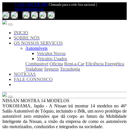
(+351) 262 839 400
|
Chamada para a rede fixa nacional
info@autojulio.pt
Inicio
Sobre
Nós
Notícias
INICIO
Fale
SOBRE NÓS
Connosco
OS NOSSOS SERVIÇOS
Automóveis
Os
Veiculos Novos
Nosso
Veiculos Usados
Serviços
Combustivel
Oficina
Rent-a-Car
Eficiência Energética
Veiculos
Vodafone
Seguros
Tecnologia
Novos
NOTÍCIAS
Veiculos
FALE CONNOSCO
Usados
Combustivel
Oficina
Rent-
NISSAN MOSTRA 14 MODELOS
a-
YOKOHAMA, Japão - A Nissan irá mostrar 14 modelos no 46º
Car
Salão Automóvel de Tóquio, incluindo o IMk, um novo protótipo de
Eficiência
automóvel zero emissões que dá corpo ao futuro da Mobilidade
Energética
Inteligente da Nissan, a visão da empresa de como os automóveis
Vodafone
são motorizados, conduzidos e integrados na sociedade.