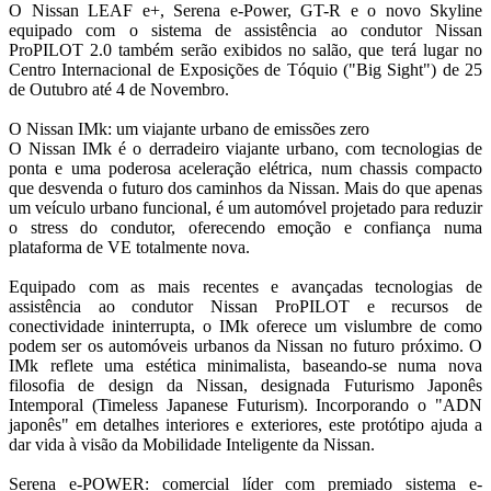
Seguros
O Nissan LEAF e+, Serena e-Power, GT-R e o novo Skyline
Tecnologia
equipado com o sistema de assistência ao condutor Nissan
ProPILOT 2.0 também serão exibidos no salão, que terá lugar no
Centro Internacional de Exposições de Tóquio ("Big Sight") de 25
de Outubro até 4 de Novembro.
O Nissan IMk: um viajante urbano de emissões zero
O Nissan IMk é o derradeiro viajante urbano, com tecnologias de
ponta e uma poderosa aceleração elétrica, num chassis compacto
que desvenda o futuro dos caminhos da Nissan. Mais do que apenas
um veículo urbano funcional, é um automóvel projetado para reduzir
o stress do condutor, oferecendo emoção e confiança numa
plataforma de VE totalmente nova.
Equipado com as mais recentes e avançadas tecnologias de
assistência ao condutor Nissan ProPILOT e recursos de
conectividade ininterrupta, o IMk oferece um vislumbre de como
podem ser os automóveis urbanos da Nissan no futuro próximo. O
IMk reflete uma estética minimalista, baseando-se numa nova
filosofia de design da Nissan, designada Futurismo Japonês
Intemporal (Timeless Japanese Futurism). Incorporando o "ADN
japonês" em detalhes interiores e exteriores, este protótipo ajuda a
dar vida à visão da Mobilidade Inteligente da Nissan.
Serena e-POWER: comercial líder com premiado sistema e-