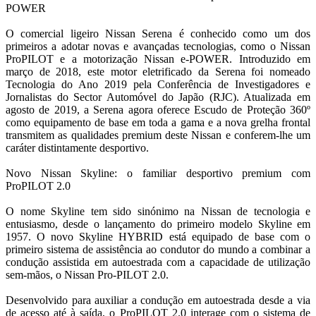
POWER
O comercial ligeiro Nissan Serena é conhecido como um dos
primeiros a adotar novas e avançadas tecnologias, como o Nissan
ProPILOT e a motorização Nissan e-POWER. Introduzido em
março de 2018, este motor eletrificado da Serena foi nomeado
Tecnologia do Ano 2019 pela Conferência de Investigadores e
Jornalistas do Sector Automóvel do Japão (RJC). Atualizada em
agosto de 2019, a Serena agora oferece Escudo de Proteção 360º
como equipamento de base em toda a gama e a nova grelha frontal
transmitem as qualidades premium deste Nissan e conferem-lhe um
caráter distintamente desportivo.
Novo Nissan Skyline: o familiar desportivo premium com
ProPILOT 2.0
O nome Skyline tem sido sinónimo na Nissan de tecnologia e
entusiasmo, desde o lançamento do primeiro modelo Skyline em
1957. O novo Skyline HYBRID está equipado de base com o
primeiro sistema de assistência ao condutor do mundo a combinar a
condução assistida em autoestrada com a capacidade de utilização
sem-mãos, o Nissan Pro-PILOT 2.0.
Desenvolvido para auxiliar a condução em autoestrada desde a via
de acesso até à saída, o ProPILOT 2.0 interage com o sistema de